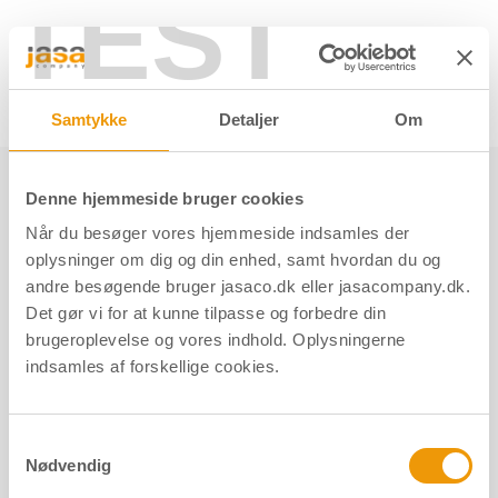
TEST
Søg her
Samtykke
Detaljer
Om
Produkter
Dør og port
Dørtilbehør
Dørhamre
Denne hjemmeside bruger cookies
Når du besøger vores hjemmeside indsamles der
Dørhamre
oplysninger om dig og din enhed, samt hvordan du og
andre besøgende bruger jasaco.dk eller jasacompany.dk.
Det gør vi for at kunne tilpasse og forbedre din
brugeroplevelse og vores indhold. Oplysningerne
Kategorier
indsamles af forskellige cookies.
Produkter
Samtykkevalg
Nødvendig