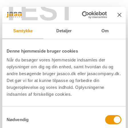
TEST
Søg her
Samtykke
Detaljer
Om
Produkter
Møbeltilbehør og indretning
Møbelhjul
Små møbelhjul
Denne hjemmeside bruger cookies
Når du besøger vores hjemmeside indsamles der
Små møbelhjul
oplysninger om dig og din enhed, samt hvordan du og
andre besøgende bruger jasaco.dk eller jasacompany.dk.
Det gør vi for at kunne tilpasse og forbedre din
brugeroplevelse og vores indhold. Oplysningerne
indsamles af forskellige cookies.
Kategorier
Samtykkevalg
Produkter
Nødvendig