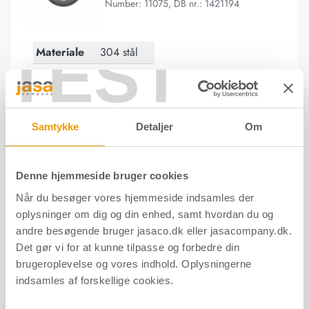
Number: 11075, DB nr.: 1421194
TEST
Materiale
304 stål
Overflade
Børstet
Forpakning
Pose/stk.
Samtykke
Detaljer
Om
Oval cylinderring (udvendig) - 18 mm - Børstet
Denne hjemmeside bruger cookies
Oval cylinderring (udvendig) - 18
Når du besøger vores hjemmeside indsamles der
mm - Børstet
oplysninger om dig og din enhed, samt hvordan du og
Number: 11128, DB nr.: 1385295
andre besøgende bruger jasaco.dk eller jasacompany.dk.
Det gør vi for at kunne tilpasse og forbedre din
brugeroplevelse og vores indhold. Oplysningerne
Materiale
304 stål
indsamles af forskellige cookies.
Overflade
Børstet