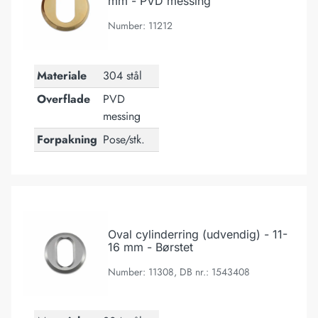
mm - PVD messing
Number: 11212
Materiale
304 stål
Overflade
PVD
messing
Forpakning
Pose/stk.
Oval cylinderring (udvendig) - 11-16 mm - Børstet
Oval cylinderring (udvendig) - 11-
16 mm - Børstet
Number: 11308, DB nr.: 1543408