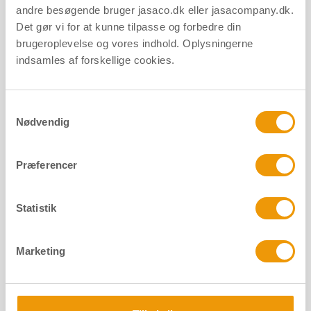
andre besøgende bruger jasaco.dk eller jasacompany.dk.
Materiale
Plast
Det gør vi for at kunne tilpasse og forbedre din
Overflade
Hvid
brugeroplevelse og vores indhold. Oplysningerne
Forpakning
Æske/stk.
indsamles af forskellige cookies.
Samtykkevalg
Bevægelsessensor - 91 mm - Hvid
Nødvendig
Bevægelsessensor - 91 mm - Hvid
Præferencer
Number: 14493, DB nr.: 2495894
Statistik
Materiale
Plast
Marketing
Overflade
Hvid
Forpakning
Æske/stk.