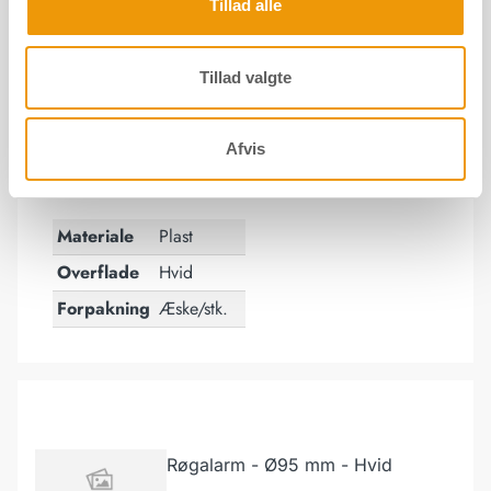
Tillad alle
Fjernbetjening til alarmsystem - 60x35 mm - Hvid
Tillad valgte
Fjernbetjening til alarmsystem -
60x35 mm - Hvid
Afvis
Number: 14494, DB nr.: 2495895
Materiale
Plast
Overflade
Hvid
Forpakning
Æske/stk.
Røgalarm - Ø95 mm - Hvid
Røgalarm - Ø95 mm - Hvid