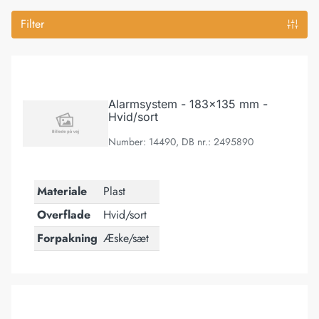
Filter
Alarmsystem - 183x135 mm - Hvid/sort
Alarmsystem - 183x135 mm -
Hvid/sort
Number: 14490, DB nr.: 2495890
Materiale
Plast
Overflade
Hvid/sort
Forpakning
Æske/sæt
Sæt m/sensorer - 105 mm - Hvid