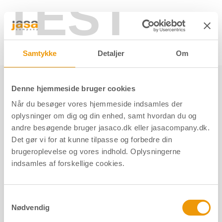
TEST
Søg her
Samtykke
Detaljer
Om
Produkter
Lås og sikkerhed
Andet tilbehør
Låsekasser
Kasselåse
Denne hjemmeside bruger cookies
Når du besøger vores hjemmeside indsamles der
Kasselåse
oplysninger om dig og din enhed, samt hvordan du og
andre besøgende bruger jasaco.dk eller jasacompany.dk.
Det gør vi for at kunne tilpasse og forbedre din
brugeroplevelse og vores indhold. Oplysningerne
indsamles af forskellige cookies.
Kategorier
Samtykkevalg
Produkter
Nødvendig