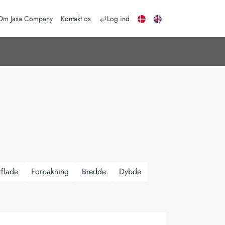
DA
EN
Om Jasa Company
Kontakt os
Log ind
flade
Forpakning
Bredde
Dybde