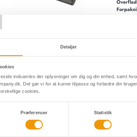
Overflad
T
Forpakn
 Sirius - Ø19 mm - Matsort
Dørg
Detaljer
Mats
Varenum
ookies
side indsamles der oplysninger om dig og din enhed, samt hv
Material
mpany.dk. Det gør vi for at kunne tilpasse og forbedre din bruge
Overflad
orskellige cookies.
Forpakn
Præferencer
Statistik
t - Neptun - Matsort
Komb