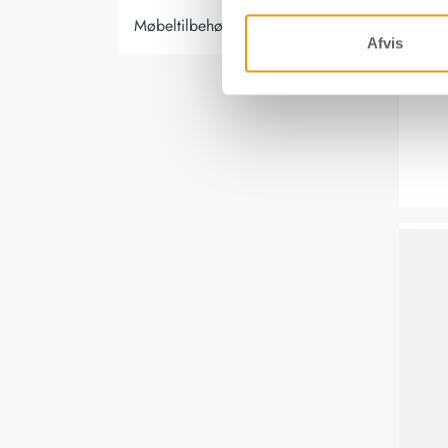
Møbeltilbehør og indretning
Afvis
Kombisæ