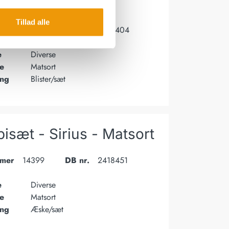
ort
Tillad alle
mer
13397
DB nr.
2156404
e
Diverse
e
Matsort
ing
Blister/sæt
isæt - Sirius - Matsort
mer
14399
DB nr.
2418451
e
Diverse
e
Matsort
ing
Æske/sæt