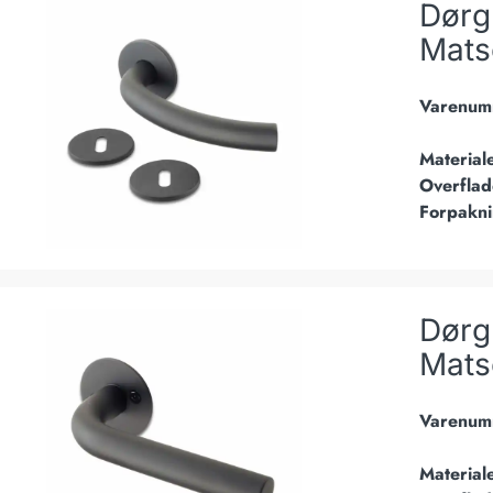
Dørg
Mats
Varenum
Material
Overflad
Forpakn
b Neptun - Ø19 mm - Matsort
Dørg
Mats
Varenum
Material