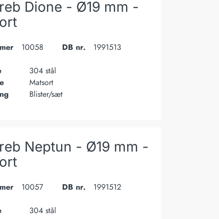
reb Dione - Ø19 mm -
ort
mer
10058
DB nr.
1991513
e
304 stål
e
Matsort
ing
Blister/sæt
reb Neptun - Ø19 mm -
ort
mer
10057
DB nr.
1991512
e
304 stål