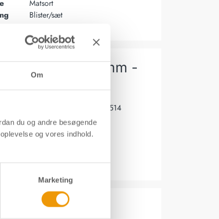
e
Matsort
ing
Blister/sæt
reb Sirius - Ø19 mm -
Om
ort
mer
10059
DB nr.
1991514
ordan du og andre besøgende
e
304 stål
roplevelse og vores indhold.
e
Matsort
ing
Blister/sæt
Marketing
isæt - Neptun -