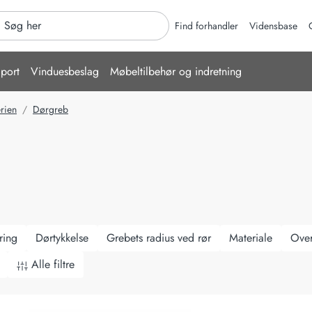
er
Find forhandler
Vidensbase
port
Vinduesbeslag
Møbeltilbehør og indretning
rien
Dørgreb
ring
Dørtykkelse
Grebets radius ved rør
Materiale
Over
Alle filtre
b Dione - Ø19 mm - Matsort