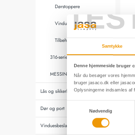
TES
Dørstoppere
Vinduessikkerhed
Dørgreb
Tilbehør
Samtykke
316-serien
Denne hjemmeside bruger c
MESSING-serien
Når du besøger vores hjemme
bruger jasaco.dk eller jasaco
Oplysningerne indsamles af f
Lås og sikkerhed
Samtykkevalg
Dør og port
Nødvendig
Kombisæ
Vinduesbeslag