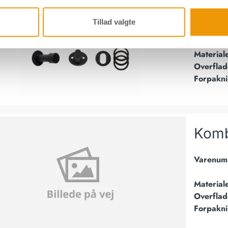
Mats
Tillad valgte
Varenum
Material
Overflad
Forpakn
t - Sirius - Matsort
Komb
Varenum
Material
Overflad
Forpakn