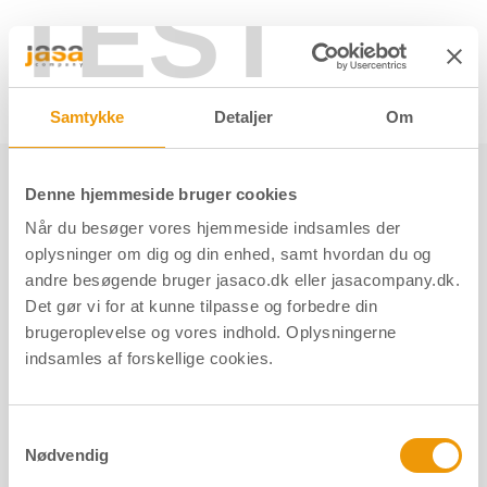
TEST
Søg her
Samtykke
Detaljer
Om
Produkter
Møbeltilbehør og indretning
Husnumre
Med skjult montering
Denne hjemmeside bruger cookies
Når du besøger vores hjemmeside indsamles der
Med skjult montering
oplysninger om dig og din enhed, samt hvordan du og
andre besøgende bruger jasaco.dk eller jasacompany.dk.
Det gør vi for at kunne tilpasse og forbedre din
brugeroplevelse og vores indhold. Oplysningerne
indsamles af forskellige cookies.
Kategorier
Samtykkevalg
Produkter
Nødvendig