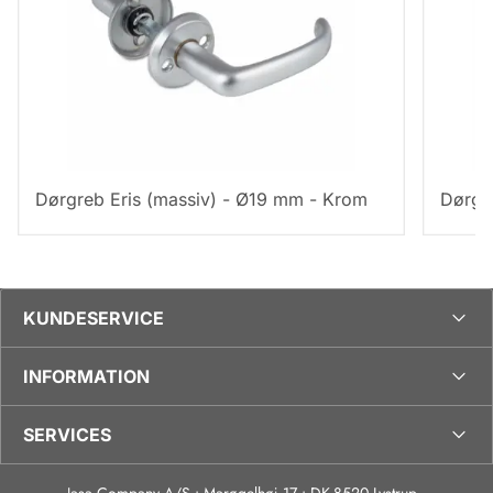
Dørgreb Eris (massiv) - Ø19 mm - Krom
Dørgr
KUNDESERVICE
INFORMATION
SERVICES
Jasa Company A/S • Marøgelhøj 17 • DK-8520 Lystrup