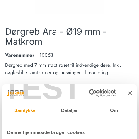
Dørgreb Ara - Ø19 mm -
Matkrom
Varenummer
10053
Dørgreb med 7 mm støbt roset til indvendige døre. Inkl.
nøgleskilte samt skruer og bøsninger til montering.
TEST
Materiale
304 stål
Samtykke
Detaljer
Om
Overflade
Matkrom
Forpakning
Pose/sæt
Denne hjemmeside bruger cookies