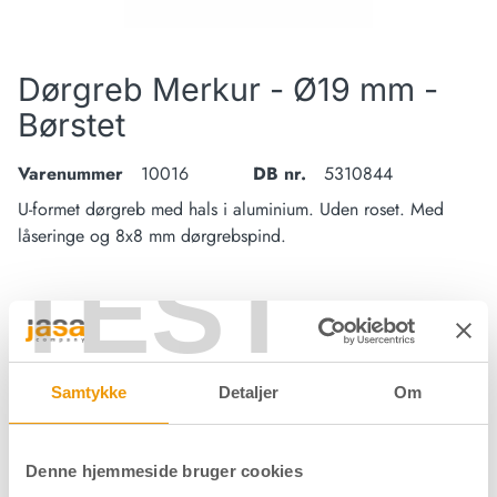
Dørgreb Merkur - Ø19 mm -
Børstet
Varenummer
10016
DB nr.
5310844
U-formet dørgreb med hals i aluminium. Uden roset. Med
låseringe og 8x8 mm dørgrebspind.
TEST
Materiale
304 stål
Overflade
Børstet
Samtykke
Detaljer
Om
Forpakning
Pose/sæt
Denne hjemmeside bruger cookies