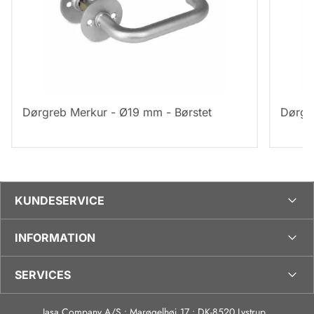
Dørgreb Merkur - Ø19 mm - Børstet
Dørgr
KUNDESERVICE
INFORMATION
SERVICES
Jasa Company A/S • Marøgelhøj 17 • DK-8520 Lystrup