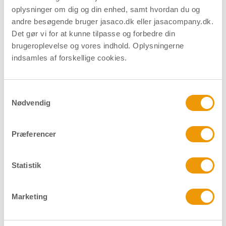
oplysninger om dig og din enhed, samt hvordan du og
andre besøgende bruger jasaco.dk eller jasacompany.dk.
Det gør vi for at kunne tilpasse og forbedre din
Dørhank m/bolte - Ø25 mm -
brugeroplevelse og vores indhold. Oplysningerne
Børstet
indsamles af forskellige cookies.
Varenummer
10516
Samtykkevalg
U-formet dørhank med bøsning. CC/centerafstanden er 300
Nødvendig
mm. Inkl. sammenspændingsbolte.
Præferencer
Materiale
304 stål
Statistik
Overflade
Børstet
Forpakning
Pose/stk.
Marketing