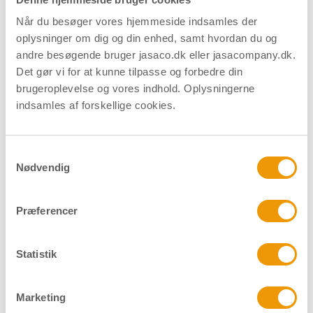
Når du besøger vores hjemmeside indsamles der
Download datablad
Find forhandler
oplysninger om dig og din enhed, samt hvordan du og
andre besøgende bruger jasaco.dk eller jasacompany.dk.
Det gør vi for at kunne tilpasse og forbedre din
brugeroplevelse og vores indhold. Oplysningerne
indsamles af forskellige cookies.
Relaterede produkter
Samtykkevalg
Nødvendig
Præferencer
Statistik
Marketing