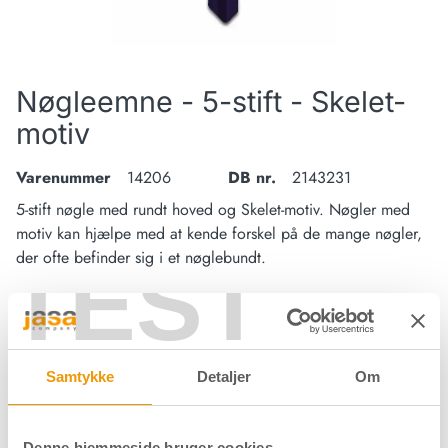
Nøgleemne - 5-stift - Skelet-
motiv
Varenummer
14206
DB nr.
2143231
5-stift nøgle med rundt hoved og Skelet-motiv. Nøgler med
motiv kan hjælpe med at kende forskel på de mange nøgler,
der ofte befinder sig i et nøglebundt.
TEST
Materiale
Messing
Samtykke
Detaljer
Om
Overflade
Motiv
Forpakning
Pose/10 stk.
Denne hjemmeside bruger cookies