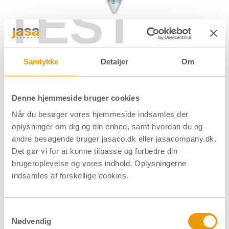
TEST
Cylinderskrue M5 - 28 mm -
Samtykke
Detaljer
Om
Børstet
Varenummer
13009
DB nr.
5298907
Denne hjemmeside bruger cookies
Cylinderskrue med Torx 15 kærv. I pose med 100 stk.
Når du besøger vores hjemmeside indsamles der
oplysninger om dig og din enhed, samt hvordan du og
andre besøgende bruger jasaco.dk eller jasacompany.dk.
Det gør vi for at kunne tilpasse og forbedre din
Materiale
Rustfrit stål
brugeroplevelse og vores indhold. Oplysningerne
Overflade
Børstet
indsamles af forskellige cookies.
Forpakning
Pose/100 stk.
Samtykkevalg
Nødvendig