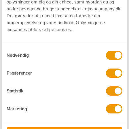
oplysninger om dig og din enhed, samt hvordan du og
andre besøgende bruger jasaco.dk eller jasacompany.dk.
Det gør vi for at kunne tilpasse og forbedre din
Overstift (kode: 4) - 4 mm -
brugeroplevelse og vores indhold. Oplysningerne
indsamles af forskellige cookies.
Mat
Varenummer
13176
DB nr.
1490910
Samtykkevalg
Overstift nummer 4. Højden er 4 mm.
Nødvendig
Præferencer
Materiale
Nysølv
Overflade
Mat
Statistik
Forpakning
Pose/100 stk.
Marketing
Download datablad
Find forhandler