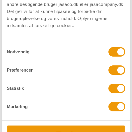
andre besøgende bruger jasaco.dk eller jasacompany.dk.
Det gør vi for at kunne tilpasse og forbedre din
brugeroplevelse og vores indhold. Oplysningerne
SYSTEMstift - 4,2 mm - Mat
indsamles af forskellige cookies.
Varenummer
13186
Systemstift med en højde på 4,2 mm.
Samtykkevalg
Nødvendig
Præferencer
Materiale
Nysølv
Overflade
Mat
Statistik
Forpakning
Pose/stk.
Marketing
Download datablad
Find forhandler