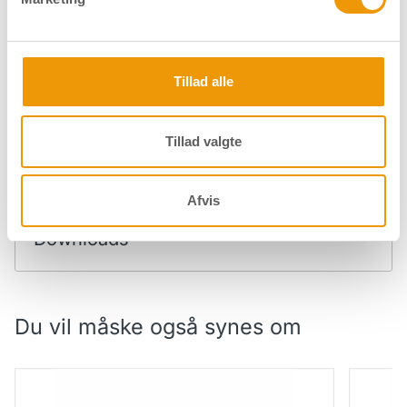
Dråbecylinder - Cyl/Cyl (+22C+2C) -
Dråbe
Tillad alle
Matforniklet
Matfor
Tillad valgte
Specifikationer
Afvis
Downloads
Du vil måske også synes om