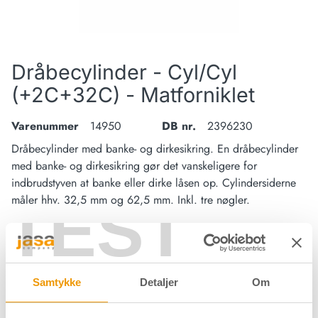
Dråbecylinder - Cyl/Cyl
(+2C+32C) - Matforniklet
Varenummer
14950
DB nr.
2396230
Dråbecylinder med banke- og dirkesikring. En dråbecylinder
med banke- og dirkesikring gør det vanskeligere for
indbrudstyven at banke eller dirke låsen op. Cylindersiderne
TEST
måler hhv. 32,5 mm og 62,5 mm. Inkl. tre nøgler.
Materiale
Messing
Samtykke
Detaljer
Om
Overflade
Matforniklet
Forpakning
Stk.