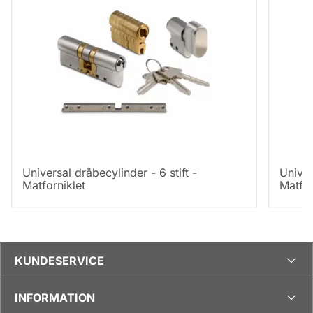
Universal dråbecylinder - 6 stift -
Univer
Matforniklet
Matfor
KUNDESERVICE
INFORMATION