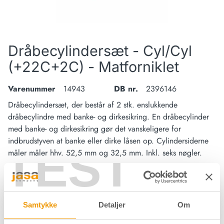
Dråbecylindersæt - Cyl/Cyl
(+22C+2C) - Matforniklet
Varenummer
14943
DB nr.
2396146
Dråbecylindersæt, der består af 2 stk. enslukkende
dråbecylindre med banke- og dirkesikring. En dråbecylinder
med banke- og dirkesikring gør det vanskeligere for
indbrudstyven at banke eller dirke låsen op. Cylindersiderne
TEST
måler måler hhv. 52,5 mm og 32,5 mm. Inkl. seks nøgler.
Materiale
Messing
Samtykke
Detaljer
Om
Overflade
Matforniklet