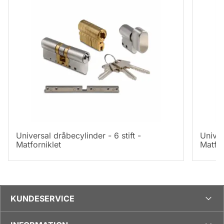
Universal dråbecylinder - 6 stift -
Univer
Matforniklet
Matfor
KUNDESERVICE