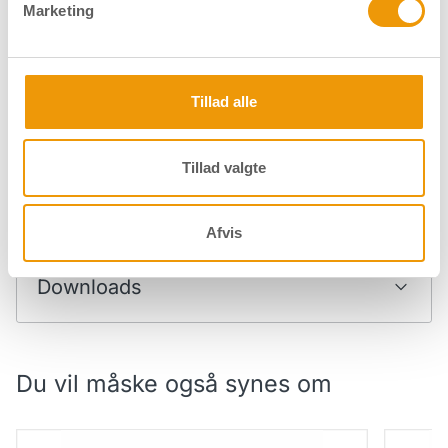
Marketing
Dråbecylindersæt - Cyl/Cyl (+2C+32C) -
Dråbe
Tillad alle
Matforniklet
Matfor
Tillad valgte
Specifikationer
Afvis
Downloads
Du vil måske også synes om