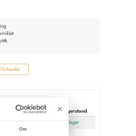
ing
rniklet
/stk.
d forhandler
erflade
Forpakning
Lagerstand
forniklet
Æske/stk.
På lager
Om