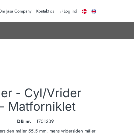
DA
EN
Om Jasa Company
Kontakt os
Log ind
er - Cyl/Vrider
 Matforniklet
DB nr.
1701239
dersiden måler 55,5 mm, mens vridersiden måler