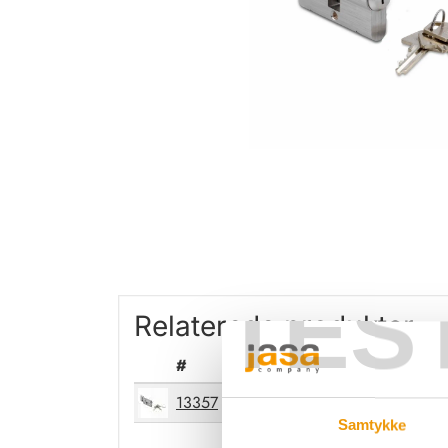
TES
Relaterede produkter
#
Produkt
13357
Dråbecylinder - Cyl/Vrider (+2
Samtykke