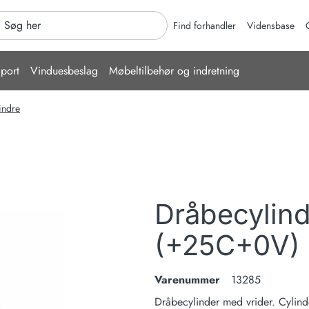
er
Find forhandler
Vidensbase
port
Vinduesbeslag
Møbeltilbehør og indretning
indre
Dråbecylind
(+25C+0V) -
Varenummer
13285
Dråbecylinder med vrider. Cylin