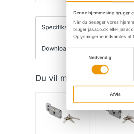
Denne hjemmeside bruger c
Når du besøger vores hjemme
Specifikationer
bruger jasaco.dk eller jasaco
Oplysningerne indsamles af f
Downloads
Samtykkevalg
Nødvendig
Du vil måske også syne
Afvis