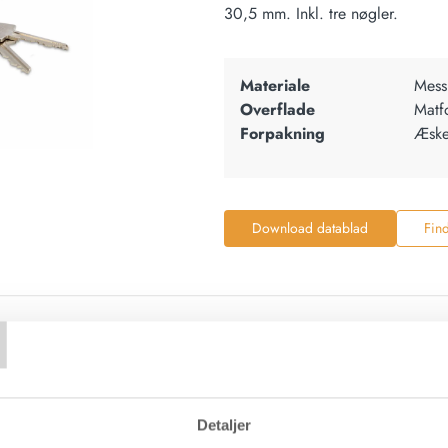
30,5 mm. Inkl. tre nøgler.
Materiale
Mess
Overflade
Matfo
Forpakning
Æske
Download datablad
Fin
T
DB nr.
Materiale
Ov
5C+10V) - Matforniklet
1875850
Messing
Mat
Detaljer