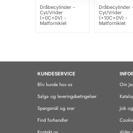
Dråbecylinder -
Dråbecylinder 
Cyl/Vrider
Cyl/Vrider
(+0C+0V) -
(+10C+0V) -
Matforniklet
Matforniklet
KUNDESERVICE
INFO
Bliv kunde hos os
Om Ja
Salgs- og leveringsbetingelser
Katalo
Spørgsmål og svar
Job og
Find forhandler
Cookie-
Kontakt os
slider