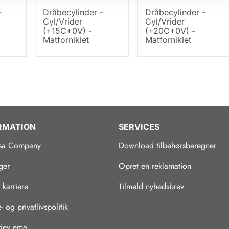
-
Dråbecylinder -
Dråbecylinder -
Cyl/Vrider
Cyl/Vrider
(+15C+0V) -
(+20C+0V) -
Matforniklet
Matforniklet
Gå to slide 1
Gå to slide 2
Gå to slide 3
Gå to slide 4
RMATION
SERVICES
sa Company
Download tilbehørsberegner
ger
Opret en reklamation
 karriere
Tilmeld nyhedsbrev
 og privatlivspolitik
 dev ema