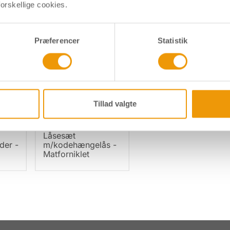
orskellige cookies.
s om
Præferencer
Statistik
Tillad valgte
Låsesæt
der -
m/kodehængelås -
Matforniklet
Gå to slide 1
Gå to slide 2
Gå to slide 3