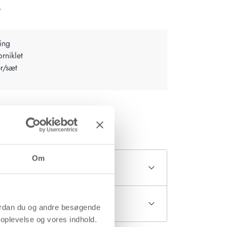
.
ing
rniklet
er/sæt
d forhandler
Om
ordan du og andre besøgende
roplevelse og vores indhold.