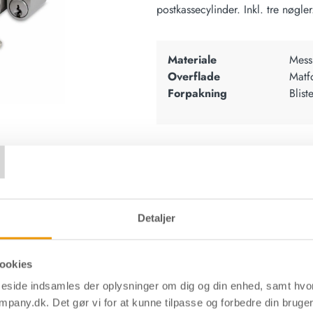
postkassecylinder. Inkl. tre nøgler
Materiale
Mess
Overflade
Matfo
Forpakning
Blist
T
Download datablad
Fin
Detaljer
ookies
side indsamles der oplysninger om dig og din enhed, samt hv
mpany.dk. Det gør vi for at kunne tilpasse og forbedre din bruge