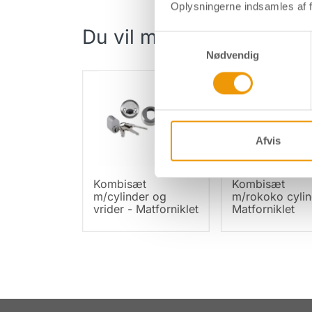
Oplysningerne indsamles af f
Du vil måske også syne
Samtykkevalg
Nødvendig
Afvis
Kombisæt
Kombisæt
m/cylinder og
m/rokoko cylin
vrider - Matforniklet
Matforniklet