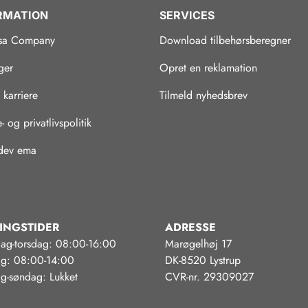
RMATION
SERVICES
sa Company
Download tilbehørsberegner
ger
Opret en reklamation
 karriere
Tilmeld nyhedsbrev
 og privatlivspolitik
 dev ema
INGSTIDER
ADRESSE
ag-torsdag: 08:00-16:00
Marøgelhøj 17
ag: 08:00-14:00
DK-8520 Lystrup
g-søndag: Lukket
CVR-nr. 29309027