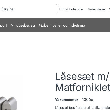
er
Find forhandler
Vidensbase
port
Vinduesbeslag
Møbeltilbehør og indretning
Låsesæt m/c
Matfornikle
Varenummer
13056
Låsesæt bestående af 2 stk. enslu