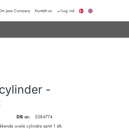
DA
EN
Om Jasa Company
Kontakt os
Log ind
ylinder -
t
DB nr.
5384774
kkende ovale cylindre samt 1 stk.