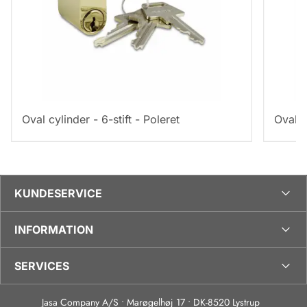
Oval cylinder - 6-stift - Poleret
Ovalt 
KUNDESERVICE
INFORMATION
SERVICES
Jasa Company A/S • Marøgelhøj 17 • DK-8520 Lystrup