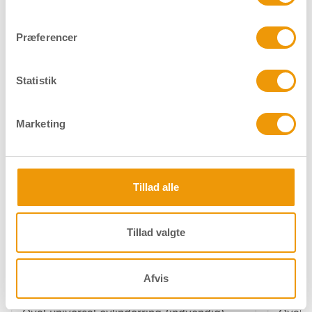
Ovalt cylindersæt - 6-stift - Matforniklet
Ovalt 
Præferencer
Reservedele og tilbehør
Statistik
Marketing
Tillad alle
Tillad valgte
Afvis