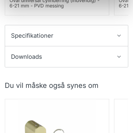
Oval universal cylinderring (indvendig) -
Oval u
6-21 mm - PVD messing
6-21 
Specifikationer
Downloads
Du vil måske også synes om